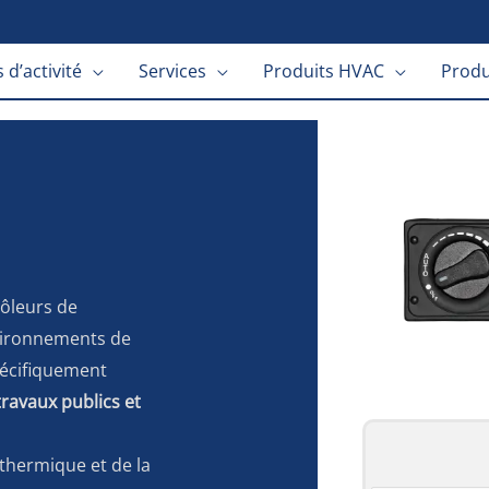
 d’activité
Services
Produits HVAC
Produ
ôleurs de
nvironnements de
spécifiquement
ravaux publics et
 thermique et de la