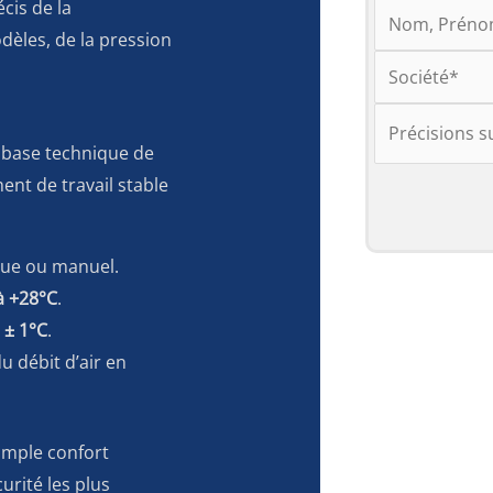
cis de la
odèles, de la pression
 base technique de
nt de travail stable
ue ou manuel.
à +28°C
.
à
± 1°C
.
 débit d’air en
simple confort
rité les plus