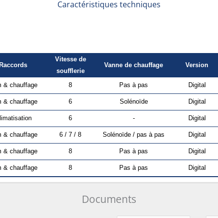
Caractéristiques techniques
Vitesse de
Raccords
Vanne de chauffage
Version
soufflerie
m & chauffage
8
Pas à pas
Digital
m & chauffage
6
Solénoïde
Digital
limatisation
6
-
Digital
m & chauffage
6 / 7 / 8
Solénoïde / pas à pas
Digital
m & chauffage
8
Pas à pas
Digital
m & chauffage
8
Pas à pas
Digital
Documents