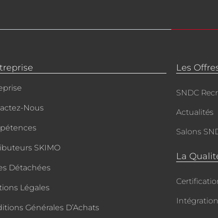
treprise
Les Offre
eprise
SNDC Recr
actez-Nous
Actualités
pétences
Salons SN
ributeurs SKIMO
La Qualit
es Détachées
Certificati
ions Légales
Intégratio
itions Générales D’Achats