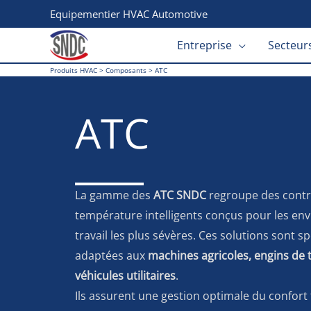
Aller
Equipementier HVAC Automotive
au
Entreprise
Secteurs
contenu
Produits HVAC
>
Composants
>
ATC
ATC
La gamme des
ATC SNDC
regroupe des contr
température intelligents conçus pour les e
travail les plus sévères. Ces solutions sont 
adaptées aux
machines agricoles, engins de t
véhicules utilitaires
.
Ils assurent une gestion optimale du confort