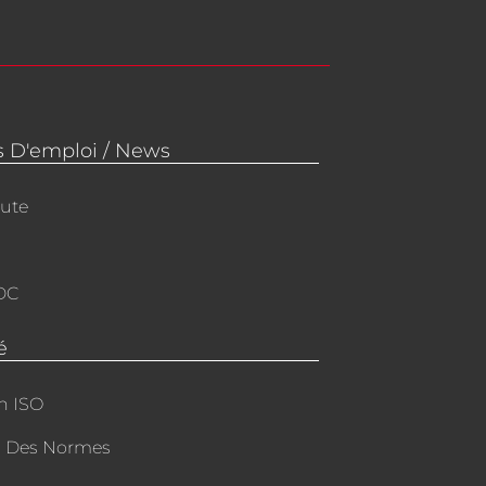
s D'emploi / News
ute
DC
é
on ISO
n Des Normes