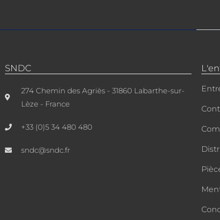
SNDC
L'en
Entr
274 Chemin des Agriès - 31860 Labarthe-sur-
Lèze - France
Cont
+33 (0)5 34 480 480
Com
Dist
sndc@sndc.fr
Pièc
Ment
Cond