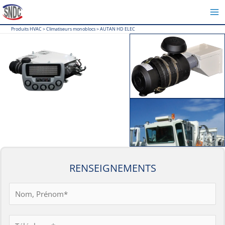
Aller
au
Produits HVAC
>
Climatiseurs monoblocs
>
AUTAN HD ELEC
contenu
RENSEIGNEMENTS