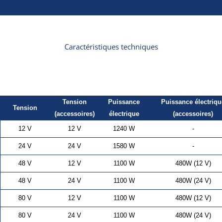
Caractéristiques techniques
Tension
Puissance
Puissance électriqu
Tension
(accessoires)
électrique
(accessoires)
12 V
12 V
1240 W
-
24 V
24 V
1580 W
-
48 V
12 V
1100 W
480W (12 V)
48 V
24 V
1100 W
480W (24 V)
80 V
12 V
1100 W
480W (12 V)
80 V
24 V
1100 W
480W (24 V)