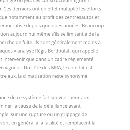
 épingle du jeu. Les constructeurs figurent
 Ces derniers ont en effet multiplié les efforts
rdue notamment au profit des centresautos et
st démocratisé depuis quelques années. Beaucoup
tion aujourd’hui même s’ils se limitent à de la
cherche de fuite. Ils sont généralement moins à
niques » analyse Régis Berdoulat, qui rappelle
t intervenir que dans un cadre réglementé
en vigueur. Du côté des MRA, le constat est
re eux, la climatisation reste synonyme
nce de ce système fait souvent peur aux
rminer la cause de la défaillance avant
emple: sur une rupture ou un grippage de
ont en général à la facilité et remplacent la