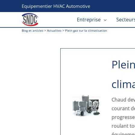
Aller
Equipementier HVAC Automotive
au
Entreprise
Secteurs
contenu
Blog et articles
>
Actualites
>
Plein gaz sur la climatisation
Plein
clim
Chaud deva
courant de
progresse
roulant to
équipement