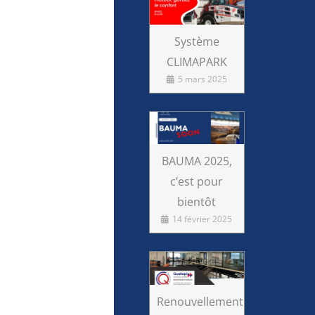
Système
CLIMAPARK
5 mars 2025
BAUMA 2025,
c’est pour
bientôt
14 février 2025
Renouvellement