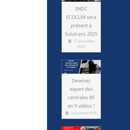
SNDC
ECOCLIM sera
présent à
Solutrans 2025
17 novembre
2025
Devenez
expert des
centrales RF
en 9 vidéos !
14 octobre 2025