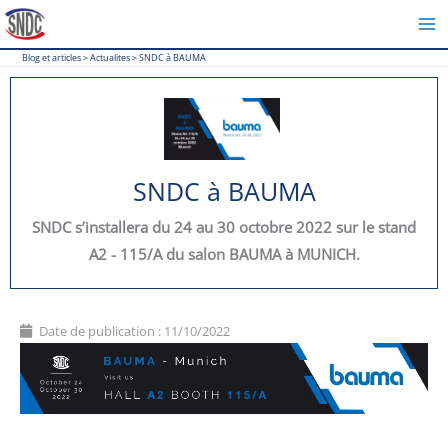
Aller
au
Blog et articles
>
Actualites
>
SNDC à BAUMA
contenu
SNDC à BAUMA
SNDC s’installera du 24 au 30 octobre 2022 sur le stand
A2 - 115/A du salon BAUMA à MUNICH.
Date de publication :
11/10/2022