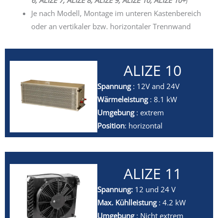
6, ALIZE 7, ALIZE 8, ALIZE 9, ALIZE 10, ALIZE 10+
)
Je nach Modell, Montage im unteren Kastenbereich
oder an vertikaler bzw. horizontaler Trennwand
ALIZE 10
Spannung
: 12V and 24V
Wärmeleistung
: 8.1 kW
Umgebung
: extrem
Position
: horizontal
ALIZE 11
Spannung:
12 und 24 V
Max. Kühlleistung
: 4.2 kW
Umgebung
: Nicht extrem