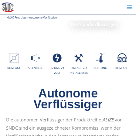
Zum
Inhalt
HVAC Produkte
>
Autonome Verflüssiger
springen
Die Standardlösungen
in 12 und 24 Volt
Leistungsstark, kompakt, anpassungsfähig
KOMPAKT
SILENZIELL
12 UND 24
EINFACH ZU
LEISTUNG
KOMFORT
VOLT
INSTALLIEREN
Autonome
Verflüssiger
Die autonomen Verflüssiger der Produktreihe
ALIZE
von
SNDC sind ein ausgezeichneter Kompromiss, wenn der
Verflüssiger nicht in den Motorraum integriert werden