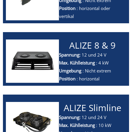
Umgebung
: Nicht extrem
Position
: horizontal oder
vertikal
ALIZE 8 & 9
Spannung:
12 und 24 V
Max. Kühlleistung
: 4 kW
Umgebung
: Nicht extrem
Position
: horizontal
ALIZE Slimline
Spannung:
12 und 24 V
Max. Kühlleistung
: 10 kW