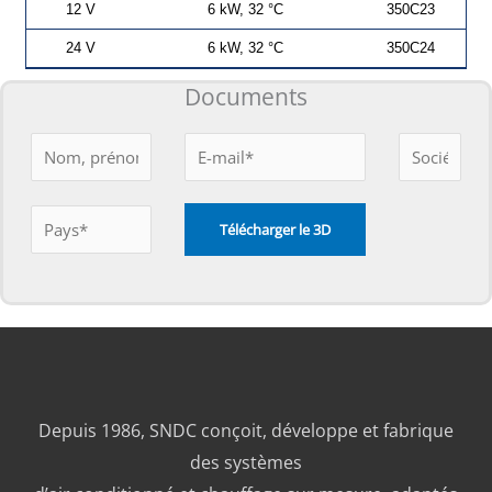
12 V
6 kW, 32 °C
350C23
24 V
6 kW, 32 °C
350C24
Documents
Depuis 1986, SNDC conçoit, développe et fabrique
des systèmes