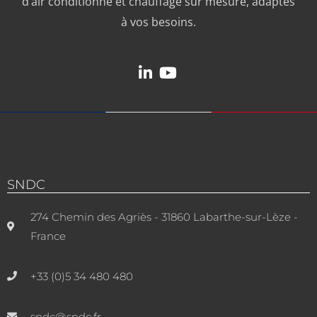
d’air conditionné et chauffage sur mesure, adaptés
à vos besoins.
SNDC
274 Chemin des Agriès - 31860 Labarthe-sur-Lèze -
France
+33 (0)5 34 480 480
sndc@sndc.fr