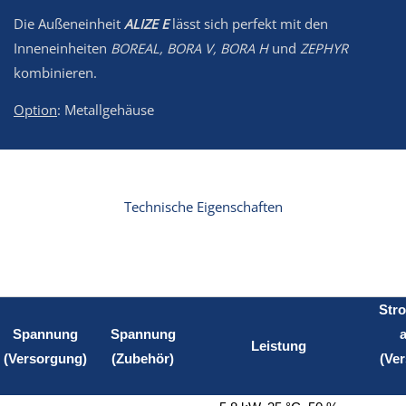
Die Außeneinheit
ALIZE E
lässt sich perfekt mit den
Inneneinheiten
BOREAL, BORA V, BORA H
und
ZEPHYR
kombinieren.
Option
: Metallgehäuse
Technische Eigenschaften
Str
Spannung
Spannung
Leistung
(Versorgung)
(Zubehör)
(Ve