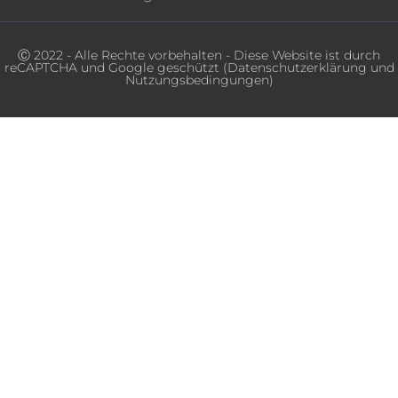
Ⓒ 2022 - Alle Rechte vorbehalten - Diese Website ist durch
reCAPTCHA und Google geschützt (
Datenschutzerklärung
und
Nutzungsbedingungen
)